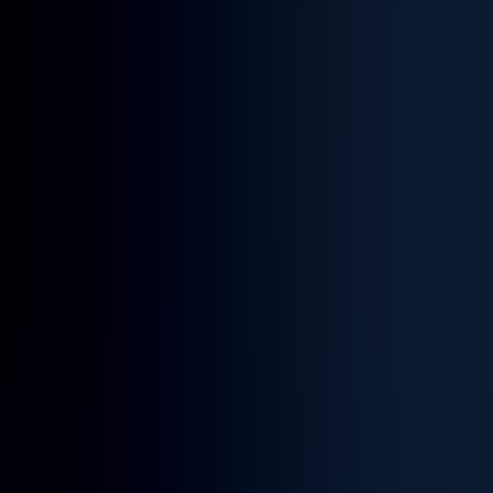
Artikler
Anmeldelser
Podcasts
Om
Søg indhold
Tilbage til podcasts